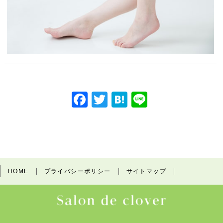
F
T
H
Li
a
w
at
n
c
itt
e
e
e
er
n
b
a
HOME
プライバシーポリシー
サイトマップ
o
o
k