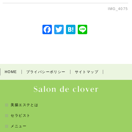
IMG_4075
F
T
H
Li
a
w
at
n
c
itt
e
e
e
er
n
b
a
HOME
プライバシーポリシー
サイトマップ
o
o
k
美腸エステとは
セラピスト
メニュー