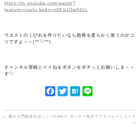
https://m.youtube.com/watch?
feature=youtu.be&v=oDFbJQwX62c
ウエストのくびれを作りたいなら肋骨を柔らかく使うのがコ
ツですよ～～(*^▽^*)
チャンネル登録とイイねをボタンをポチっとお願いしま～～
す♡
F
T
H
Li
a
w
at
n
c
itt
e
e
←
腸の入門講座＠ほっこりCafe☆
ダンサー気分でアイソレーション♬
e
er
n
→
b
a