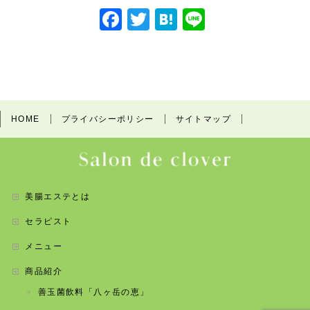
F
T
H
Li
a
w
at
n
c
itt
e
e
e
er
n
b
a
HOME
プライバシーポリシー
サイトマップ
o
o
k
美腸エステとは
セラピスト
メニュー
商品紹介
善玉菌飲料「八ヶ岳の恵」