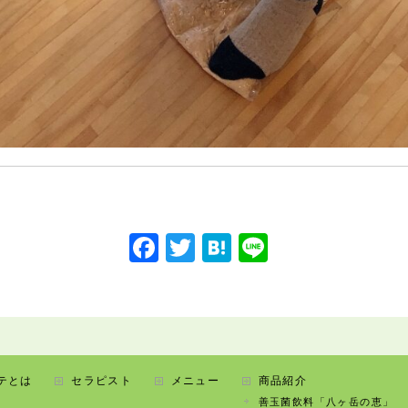
F
T
H
Li
a
w
at
n
c
itt
e
e
e
er
n
b
a
テとは
セラピスト
メニュー
商品紹介
o
善玉菌飲料「八ヶ岳の恵」