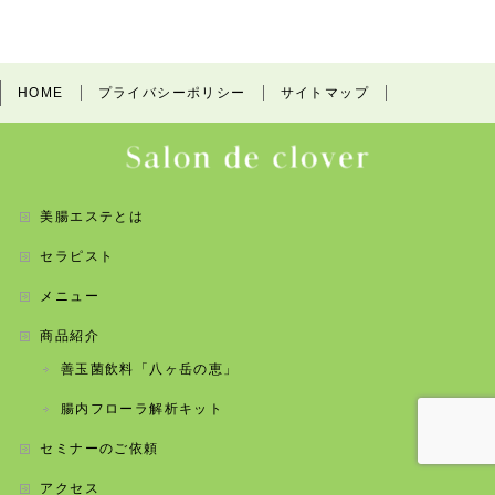
c
itt
e
e
e
er
n
b
a
HOME
プライバシーポリシー
サイトマップ
o
o
k
美腸エステとは
セラピスト
メニュー
商品紹介
善玉菌飲料「八ヶ岳の恵」
腸内フローラ解析キット
セミナーのご依頼
アクセス