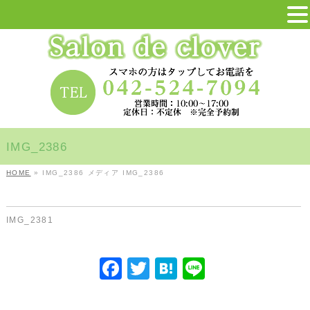
IMG_2386
HOME
»
IMG_2386
メディア
IMG_2386
IMG_2381
F
T
H
Li
a
w
at
n