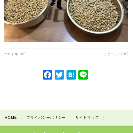
ファイル_001
ファイル_000
F
T
H
Li
a
w
at
n
c
itt
e
e
e
er
n
b
a
HOME
プライバシーポリシー
サイトマップ
o
o