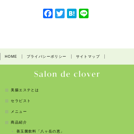
F
T
H
Li
a
w
at
n
c
itt
e
e
e
er
n
b
a
HOME
プライバシーポリシー
サイトマップ
o
o
k
美腸エステとは
セラピスト
メニュー
商品紹介
善玉菌飲料「八ヶ岳の恵」