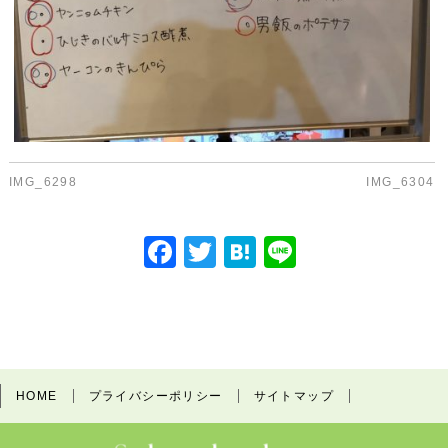
IMG_6298
IMG_6304
F
T
H
Li
a
w
at
n
c
itt
e
e
e
er
n
b
a
HOME
プライバシーポリシー
サイトマップ
o
o