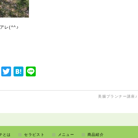
レ(^^♪
F
T
H
Li
a
w
at
n
c
itt
e
e
美腸プランナー講座
e
er
n
b
a
o
o
テとは
セラピスト
メニュー
商品紹介