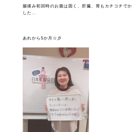
腸揉み初回時のお腹は固く、肝臓、胃もカチコチでか
した…
あれから5か月☆彡