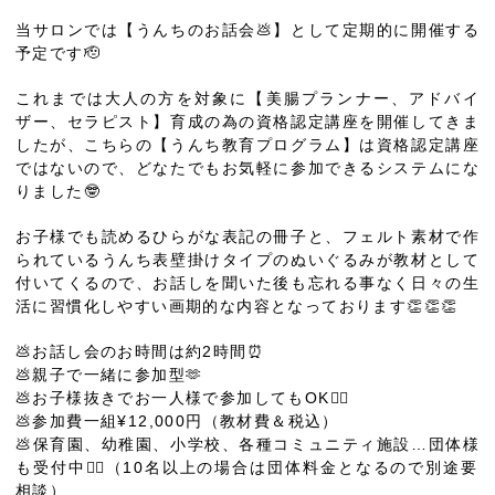
当サロンでは【うんちのお話会💩】として定期的に開催する
予定です🫡
これまでは大人の方を対象に【美腸プランナー、アドバイ
ザー、セラピスト】育成の為の資格認定講座を開催してきま
したが、こちらの【うんち教育プログラム】は資格認定講座
ではないので、どなたでもお気軽に参加できるシステムにな
りました🤓
お子様でも読めるひらがな表記の冊子と、フェルト素材で作
られているうんち表壁掛けタイプのぬいぐるみが教材として
付いてくるので、お話しを聞いた後も忘れる事なく日々の生
活に習慣化しやすい画期的な内容となっております👏👏👏
💩お話し会のお時間は約2時間⏰
💩親子で一緒に参加型🫶
💩お子様抜きでお一人様で参加してもOK🙆‍♀️
💩参加費一組¥12,000円（教材費＆税込）
💩保育園、幼稚園、小学校、各種コミュニティ施設…団体様
も受付中💁‍♀️（10名以上の場合は団体料金となるので別途要
相談）