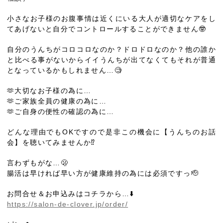
小さなお子様のお腹事情は近くにいる大人が適切なケアをし
てあげないと自分でコントロールすることができません🤓
自分のうんちがコロコロなのか？ドロドロなのか？他の誰か
と比べる事がないからイイうんちが出てなくてもそれが普通
となっているかもしれません…🧐
🫶大切なお子様の為に…
🫶ご家族全員の健康の為に…
🫶ご自身の便性の確認の為に…
どんな理由でもOKですので是非この機会に【うんちのお話
会】を聴いてみませんか⁉️
言わずもがな…🫢
腸活は早ければ早い方が健康維持の為には必須ですっ🫡
お問合せ＆お申込みはコチラから…⬇️
https://salon-de-clover.jp/order/