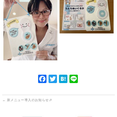
F
T
H
Li
a
w
at
n
c
itt
e
e
←
新メニュー導入のお知らせ🎉
e
er
n
b
a