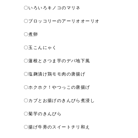
〇いろいろキノコのマリネ
〇ブロッコリーのアーリオオーリオ
〇煮卵
〇玉こんにゃく
〇蓮根とさつま芋のデパ地下風
〇塩麹漬け鶏モモ肉の唐揚げ
〇ホクホク！やつっこの唐揚げ
〇カブとお揚げのきんぴら煮浸し
〇菊芋のきんぴら
〇揚げ牛蒡のスイートチリ和え