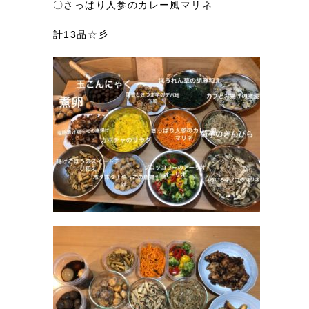
〇さっぱり人参のカレー風マリネ
計13品☆彡